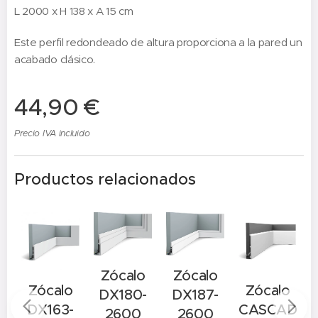
L 2000 x H 138 x A 15 cm
Este perfil redondeado de altura proporciona a la pared un
acabado clásico.
44,90
€
Precio IVA incluido
Productos relacionados
Zócalo
Zócalo
o
Zócalo
Zócalo
DX180-
DX187-
-
DX163-
CASCADE
2600
2600