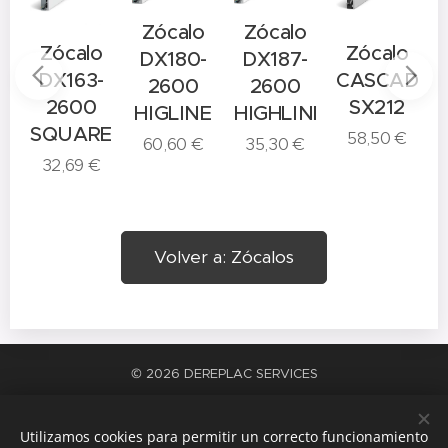
Zócalo
Zócalo
o
Zócalo
Zócalo
DX180-
DX187-
-
DX163-
CASCADE
2600
2600
2600
SX212
HIGLINE
HIGHLINE
E
SQUARE
58,50
€
60,60
€
35,30
€
32,69
€
Volver a: Zócalos
© 2026 DEREPLAC SERVICES
La satisfacción del trabajo bien hecho
Cookies
Utilizamos cookies para permitir un correcto funcionamiento
Idiomas