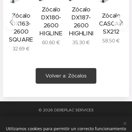
Zócalo
Zócalo
o
Zócalo
Zócalo
DX180-
DX187-
-
DX163-
CASCADE
2600
2600
2600
SX212
HIGLINE
HIGHLINE
E
SQUARE
58,50
€
60,60
€
35,30
€
32,69
€
Volver a: Zócalos
© 2026 DEREPLAC SERVICES
La satisfacción del trabajo bien hecho
Cookies
Utilizamos cookies para permitir un correcto funcionamiento
Idiomas