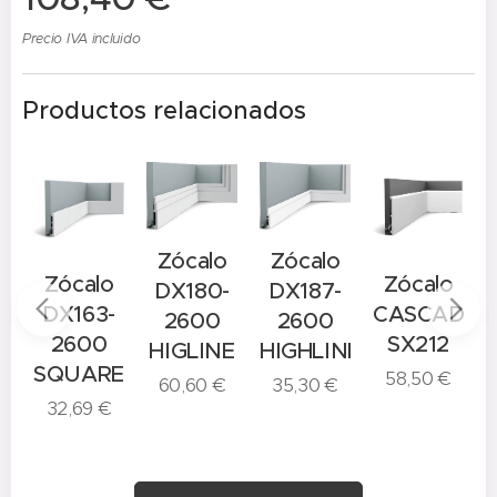
Precio IVA incluido
Productos relacionados
Zócalo
Zócalo
o
Zócalo
Zócalo
DX180-
DX187-
-
DX163-
CASCADE
2600
2600
2600
SX212
HIGLINE
HIGHLINE
E
SQUARE
58,50
€
60,60
€
35,30
€
32,69
€