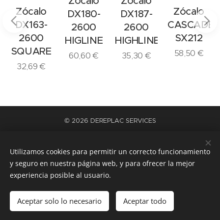
Zócalo
Zócalo
Zócalo
Zócalo
DX180-
DX187-
DX163-
CASCADE
2600
2600
2600
SX212
HIGLINE
HIGHLINE
SQUARE
58,50
€
60,60
€
35,30
€
32,69
€
© 2026 DEREPLAC SERVICES
La satisfacción del trabajo bien hecho
Cookies
Utilizamos cookies para permitir un correcto funcionamiento
Idiomas
y seguro en nuestra página web, y para ofrecer la mejor
Español
Català
experiencia posible al usuario.
Añadir a la cesta
Aceptar solo lo necesario
Aceptar todo