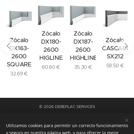
Zócalo
Zócalo
Zócalo
Zócalo
DX180-
DX187-
DX163-
CASCADE
2600
2600
2600
SX212
HIGLINE
HIGHLINE
SQUARE
58,50
€
60,60
€
35,30
€
32,69
€
© 2026 DEREPLAC SERVICES
La satisfacción del trabajo bien hecho
Cookies
Utilizamos cookies para permitir un correcto funcionamiento
Idiomas
y seguro en nuestra página web, y para ofrecer la mejor