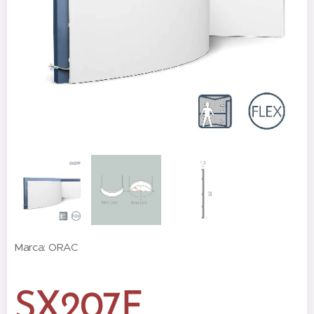
Marca: ORAC
SX207F