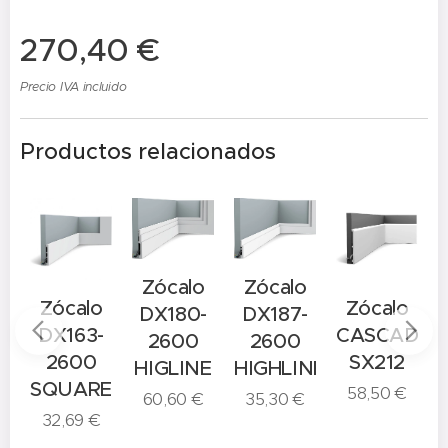
270,40
€
Precio IVA incluido
Productos relacionados
Zócalo
Zócalo
o
Zócalo
Zócalo
DX180-
DX187-
-
DX163-
CASCADE
2600
2600
2600
SX212
HIGLINE
HIGHLINE
E
SQUARE
58,50
€
60,60
€
35,30
€
32,69
€