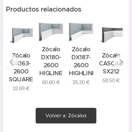
Productos relacionados
Zócalo
Zócalo
o
Zócalo
Zócalo
DX180-
DX187-
-
DX163-
CASCADE
2600
2600
2600
SX212
HIGLINE
HIGHLINE
E
SQUARE
58,50
€
60,60
€
35,30
€
32,69
€
Volver a: Zócalos