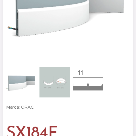
Marca: ORAC
SX184F