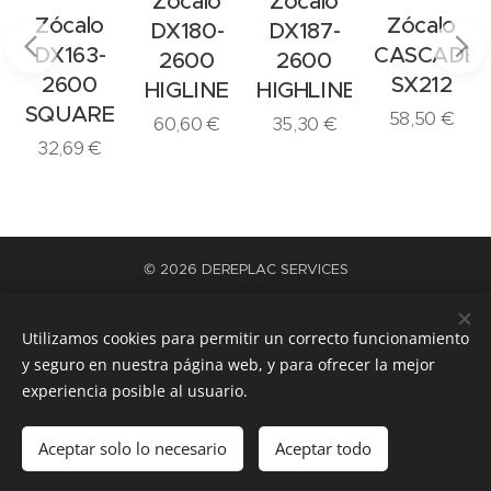
Zócalo
Zócalo
Zócalo
Zócalo
DX180-
DX187-
DX163-
CASCADE
2600
2600
2600
SX212
HIGLINE
HIGHLINE
SQUARE
58,50
€
60,60
€
35,30
€
32,69
€
© 2026 DEREPLAC SERVICES
La satisfacción del trabajo bien hecho
Cookies
Utilizamos cookies para permitir un correcto funcionamiento
Idiomas
y seguro en nuestra página web, y para ofrecer la mejor
Español
Català
experiencia posible al usuario.
Añadir a la cesta
Aceptar solo lo necesario
Aceptar todo