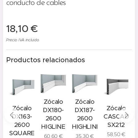
conducto de cables
18,10
€
Precio IVA incluido
Productos relacionados
Zócalo
Zócalo
o
Zócalo
Zócalo
DX180-
DX187-
-
DX163-
CASCADE
2600
2600
2600
SX212
HIGLINE
HIGHLINE
E
SQUARE
58,50
€
60,60
€
35,30
€