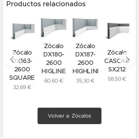
Productos relacionados
Zócalo
Zócalo
o
Zócalo
Zócalo
DX180-
DX187-
-
DX163-
CASCADE
2600
2600
2600
SX212
HIGLINE
HIGHLINE
E
SQUARE
58,50
€
60,60
€
35,30
€
32,69
€
Volver a: Zócalos