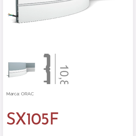
Marca: ORAC
SX105F