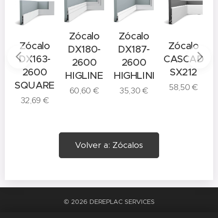
Zócalo
Zócalo
o
Zócalo
Zócalo
DX180-
DX187-
-
DX163-
CASCADE
2600
2600
2600
SX212
HIGLINE
HIGHLINE
E
SQUARE
58,50
€
60,60
€
35,30
€
32,69
€
Volver a: Zócalos
© 2026 DEREPLAC SERVICES
La satisfacción del trabajo bien hecho
Cookies