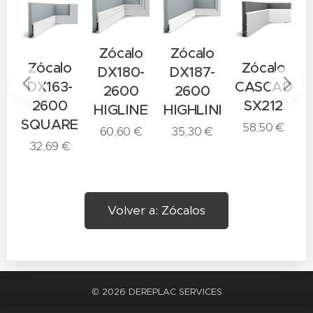
Zócalo
Zócalo
o
Zócalo
Zócalo
DX180-
DX187-
-
DX163-
CASCADE
2600
2600
2600
SX212
HIGLINE
HIGHLINE
E
SQUARE
58,50
€
60,60
€
35,30
€
32,69
€
Volver a: Zócalos
© 2026 DEREPLAC SERVICES
La satisfacción del trabajo bien hecho
Cookies