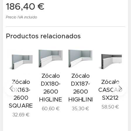
186,40
€
Precio IVA incluido
Productos relacionados
Zócalo
Zócalo
o
Zócalo
Zócalo
DX180-
DX187-
-
DX163-
CASCADE
2600
2600
2600
SX212
HIGLINE
HIGHLINE
E
SQUARE
58,50
€
60,60
€
35,30
€
32,69
€