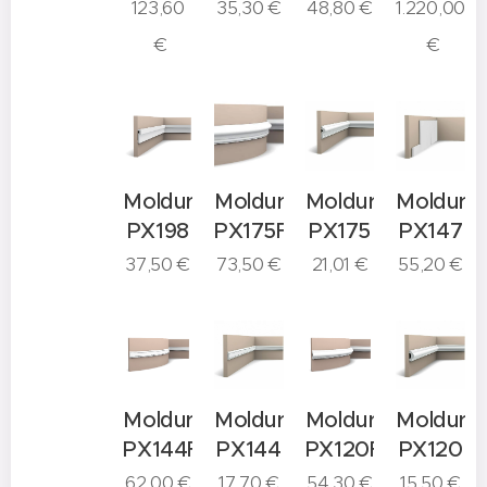
123,60
35,30
€
48,80
€
1.220,00
€
€
Moldura
Moldura
Moldura
Moldura
PX198
PX175F
PX175
PX147
37,50
€
73,50
€
21,01
€
55,20
€
Moldura
Moldura
Moldura
Moldura
PX144F
PX144
PX120F
PX120
62,00
€
17,70
€
54,30
€
15,50
€