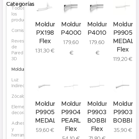
Categorías
Todos
los
productos
Moldura
Moldura
Moldura
Moldura
Cornisas
PX198
P4000
P4010
P9905
Flex
MEDALL
Revestimiento
179,60
179,60
de
Flex
131,30
€
€
€
Pared
119,20
€
3D
Molduras
Luz
Indirecta
Zócalos
Moldura
Moldura
Moldura
Moldura
Elementos
P9905
P9904
P9903
P9903
decorativos
MEDALLION
PEARL
BOBBIN
BOBBIN
Adhesivos
Flex
Flex
y
59,60
€
35,90
€
herramientas
54,10
€
71,80
€