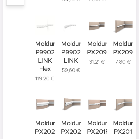
Moldura
Moldura
Moldura
Moldura
P9902
P9902
PX209F
PX209
LINK
LINK
31,21
€
7,80
€
Flex
59,60
€
119,20
€
Moldura
Moldura
Moldura
Moldura
PX202F
PX202
PX201F
PX201