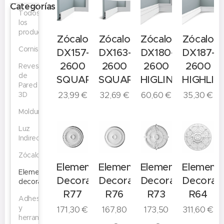
Categorías
Todos
los
productos
Zócalo
Zócalo
Zócalo
Zócalo
Cornisas
DX157-
DX163-
DX180-
DX187-
2600
2600
2600
2600
Revestimiento
de
SQUARE
SQUARE
HIGLINE
HIGHLIN
Pared
23,99
€
32,69
€
60,60
€
35,30
€
3D
Molduras
Luz
Indirecta
Zócalos
Elemento
Elemento
Elemento
Element
Elementos
Decorativo
Decorativo
Decorativo
Decorati
decorativos
R77
R76
R73
R64
Adhesivos
y
171,30
€
167,80
173,50
311,60
€
herramientas