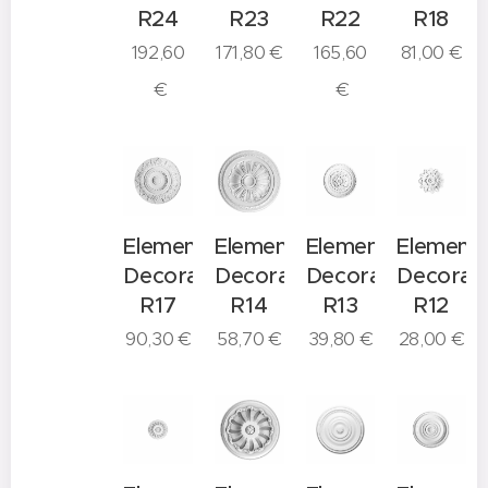
R24
R23
R22
R18
192,60
171,80
€
165,60
81,00
€
€
€
Elemento
Elemento
Elemento
Element
Decorativo
Decorativo
Decorativo
Decorati
R17
R14
R13
R12
90,30
€
58,70
€
39,80
€
28,00
€