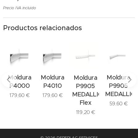
Precio IVA incluido
Productos relacionados
Moldura
Moldura
Moldura
Moldura
P4000
P4010
P9905
P9905
MEDALLIO
MEDALLION
179,60
€
179,60
€
Flex
59,60
€
119,20
€
© 2026 DEREPLAC SERVICES