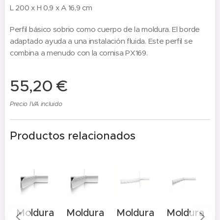
L 200 x H 0,9 x A 16,9 cm
Perfil básico sobrio como cuerpo de la moldura. El borde
adaptado ayuda a una instalación fluida. Este perfil se
combina a menudo con la cornisa PX169.
55,20
€
Precio IVA incluido
Productos relacionados
a
Moldura
Moldura
Moldura
Moldura