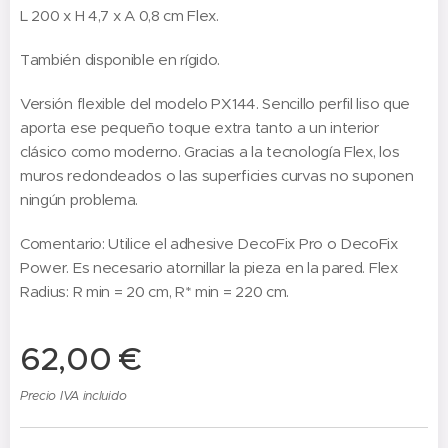
L 200 x H 4,7 x A 0,8 cm Flex.
También disponible en rígido.
Versión flexible del modelo PX144. Sencillo perfil liso que
aporta ese pequeño toque extra tanto a un interior
clásico como moderno. Gracias a la tecnología Flex, los
muros redondeados o las superficies curvas no suponen
ningún problema.
Comentario: Utilice el adhesive DecoFix Pro o DecoFix
Power. Es necesario atornillar la pieza en la pared. Flex
Radius: R min = 20 cm, R* min = 220 cm.
62,00
€
Precio IVA incluido