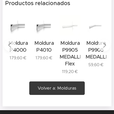
Productos relacionados
a
Moldura
Moldura
Moldura
Moldura
P4000
P4010
P9905
P9905
MEDALLIO
MEDALLION
179,60
€
179,60
€
Flex
59,60
€
119,20
€
Volver a: Molduras