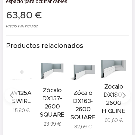
espacio para ocultar cables
63,80
€
Precio IVA incluido
Productos relacionados
Zócalo
Zócalo
to
W125A
Zócalo
DX180-
DX157-
tivo
SWIRL
DX163-
2600
2600
2600
15,80
€
HIGLINE
SQUARE
SQUARE
60,60
€
23,99
€
32,69
€