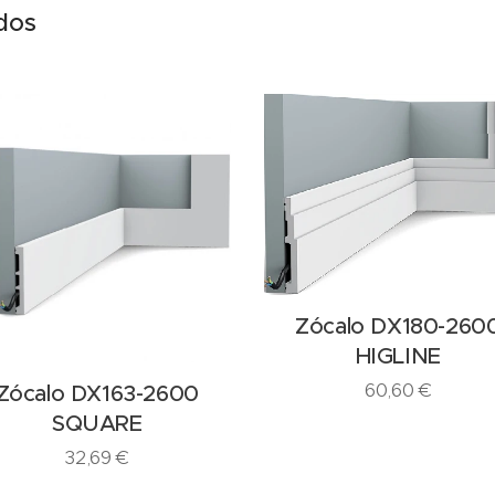
dos
Zócalo DX180-260
HIGLINE
60,60
€
Zócalo DX163-2600
SQUARE
32,69
€