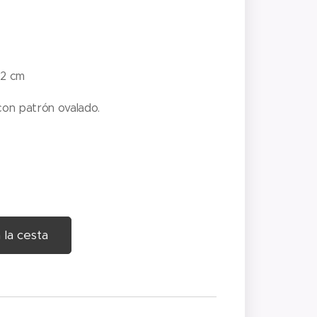
62 cm
con patrón ovalado.
 la cesta