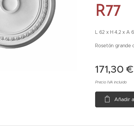
R77
L 62 x H 4,2 x A 
Rosetón grande 
171,30
€
Precio IVA incluido
Añadir a