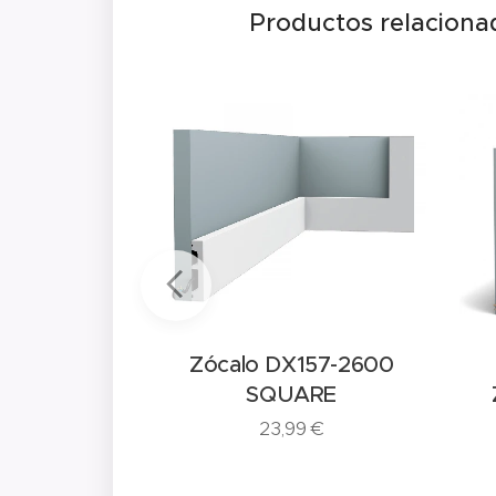
Productos relaciona
Zócalo DX157-2600
SWIRL
SQUARE
0
€
23,99
€