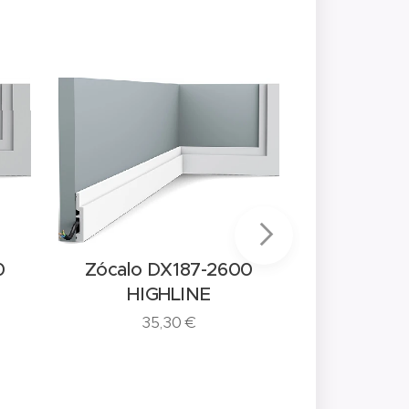
0
Zócalo DX187-2600
HIGHLINE
35,30
€
Elemento D
17