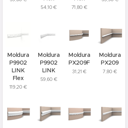
54,10
€
71,80
€
Moldura
Moldura
Moldura
Moldura
P9902
P9902
PX209F
PX209
LINK
LINK
31,21
€
7,80
€
Flex
59,60
€
119,20
€