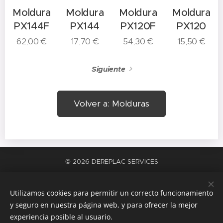
Moldura
Moldura
Moldura
Moldura
PX144F
PX144
PX120F
PX120
62,00
€
17,70
€
54,30
€
15,50
€
Siguiente
Volver a: Molduras
© 2026 DEREPLAC SERVICES
La satisfacción del trabajo bien hecho
Cookies
Utilizamos cookies para permitir un correcto funcionamiento
Idiomas
y seguro en nuestra página web, y para ofrecer la mejor
Español
Català
experiencia posible al usuario.