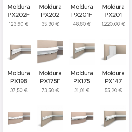
Moldura
Moldura
Moldura
Moldura
PX202F
PX202
PX201F
PX201
123,60
€
35,30
€
48,80
€
1.220,00
€
Moldura
Moldura
Moldura
Moldura
PX198
PX175F
PX175
PX147
37,50
€
73,50
€
21,01
€
55,20
€