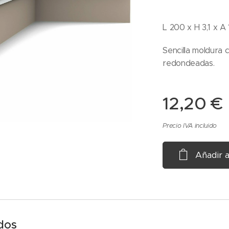
L 200 x H 3,1 x A
Sencilla moldura 
redondeadas.
12,20
€
Precio IVA incluido
Añadir a
dos