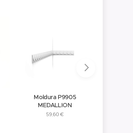
Moldura P9905
Moldura 
MEDALLION
F
59,60
€
54