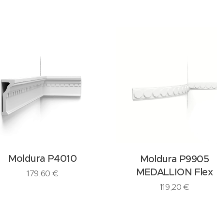
Moldura P4010
Moldura P9905
MEDALLION Flex
179,60
€
119,20
€