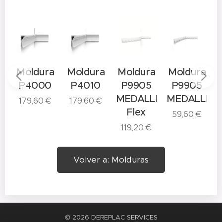
a
Moldura
Moldura
Moldura
Moldura
P4000
P4010
P9905
P9905
MEDALLIO
MEDALLION
179,60
€
179,60
€
Flex
59,60
€
119,20
€
Volver a: Molduras
© 2026 DEREPLAC SERVICES