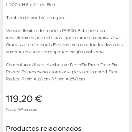
L 200 x H 8 x A 1 cm Flex.
También disponible en rígido.
Versión flexible del modelo P9900. Este perfil en
«escalera» es perfecto para dar volumen a cornisas lisas.
Gracias a la tecnología Flex, los muros redondeados o las
superficies curvas no suponen ningún problema.
Comentario: Utilice el adhesive DecoFix Pro o DecoFix
Power. Es necesario atornillar la pieza en la pared. Flex
Radius: R min = 20 cm, R* min = 250 cm.
119,20
€
Precio IVA incluido
Productos relacionados