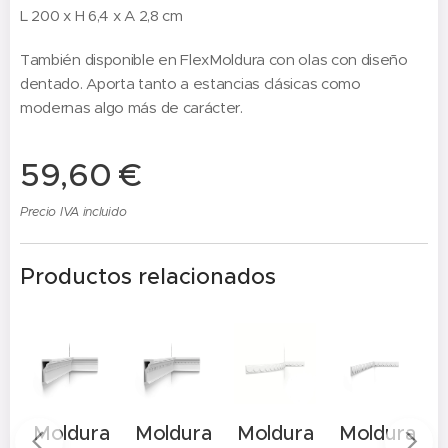
L 200 x H 6,4 x A 2,8 cm
También disponible en FlexMoldura con olas con diseño
dentado. Aporta tanto a estancias clásicas como
modernas algo más de carácter.
59,60
€
Precio IVA incluido
Productos relacionados
a
Moldura
Moldura
Moldura
Moldura