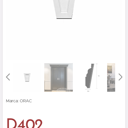
Marca: ORAC
D402