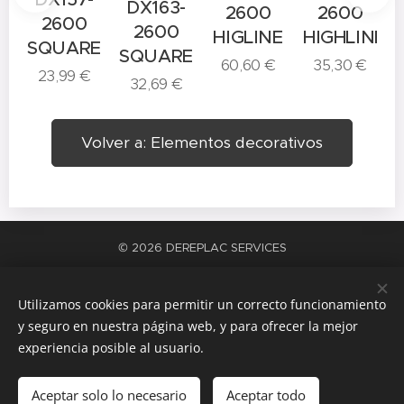
DX163-
2600
2600
2600
2600
HIGLINE
HIGHLINE
SQUARE
SQUARE
60,60
€
35,30
€
23,99
€
32,69
€
Volver a: Elementos decorativos
© 2026 DEREPLAC SERVICES
La satisfacción del trabajo bien hecho
Cookies
Utilizamos cookies para permitir un correcto funcionamiento
Idiomas
y seguro en nuestra página web, y para ofrecer la mejor
Español
Català
experiencia posible al usuario.
Añadir a la cesta
Aceptar solo lo necesario
Aceptar todo