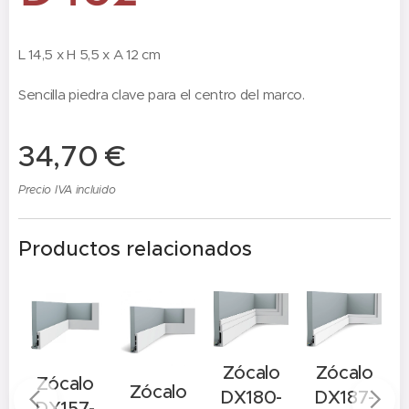
L 14,5 x H 5,5 x A 12 cm
Sencilla piedra clave para el centro del marco.
34,70
€
Precio IVA incluido
Productos relacionados
Zócalo
Zócalo
Zócalo
A
Zócalo
DX180-
DX187-
DX157-