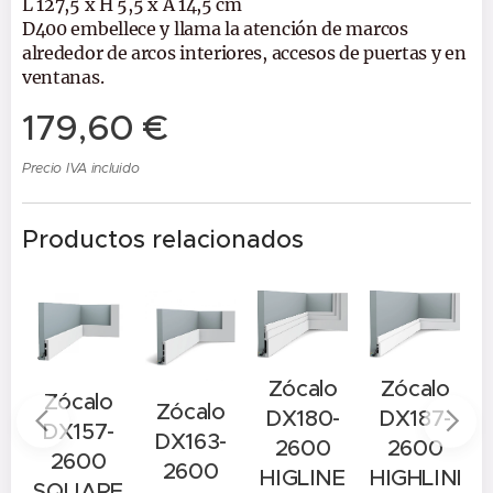
L 127,5 x H 5,5 x A 14,5 cm
D400 embellece y llama la atención de marcos
alrededor de arcos interiores, accesos de puertas y en
ventanas.
179,60
€
Precio IVA incluido
Productos relacionados
Zócalo
Zócalo
Zócalo
A
Zócalo
DX180-
DX187-
DX157-
DX163-
2600
2600
2600
2600
HIGLINE
HIGHLINE
SQUARE