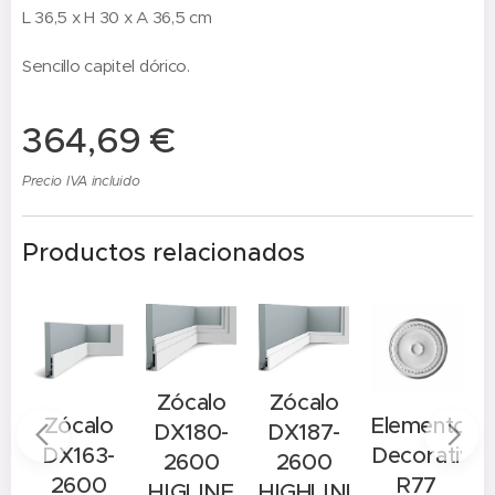
L 36,5 x H 30 x A 36,5 cm
Sencillo capitel dórico.
364,69
€
Precio IVA incluido
Productos relacionados
Zócalo
Zócalo
o
Zócalo
Elemento
DX180-
DX187-
-
DX163-
Decorativo
2600
2600
2600
R77
HIGLINE
HIGHLINE