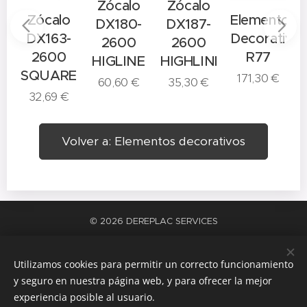
Zócalo
Zócalo
o
Zócalo
Elemento
DX180-
DX187-
-
DX163-
Decorativo
2600
2600
2600
R77
HIGLINE
HIGHLINE
E
SQUARE
171,30
€
60,60
€
35,30
€
32,69
€
Volver a: Elementos decorativos
© 2026 DEREPLAC SERVICES
La satisfacción del trabajo bien hecho
Cookies
Utilizamos cookies para permitir un correcto funcionamiento
Idiomas
y seguro en nuestra página web, y para ofrecer la mejor
Español
Català
experiencia posible al usuario.