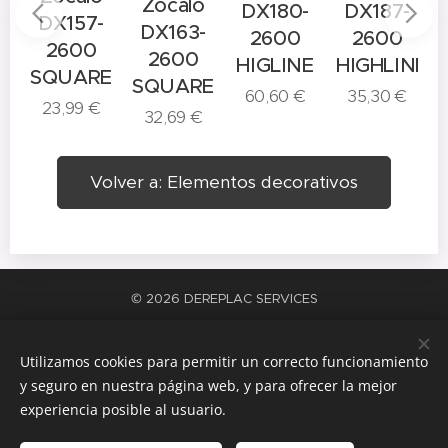
A
Zócalo
DX180-
DX187-
DX157-
DX163-
2600
2600
2600
2600
HIGLINE
HIGHLINE
SQUARE
SQUARE
60,60
€
35,30
€
23,99
€
32,69
€
Volver a: Elementos decorativos
© 2026 DEREPLAC SERVICES
La satisfacción del trabajo bien hecho
Cookies
Utilizamos cookies para permitir un correcto funcionamiento
Idiomas
y seguro en nuestra página web, y para ofrecer la mejor
Español
Català
experiencia posible al usuario.