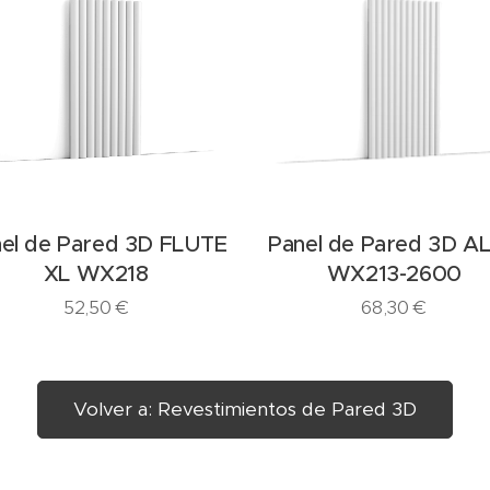
el de Pared 3D FLUTE
Panel de Pared 3D A
XL WX218
WX213-2600
52,50
€
68,30
€
Volver a: Revestimientos de Pared 3D