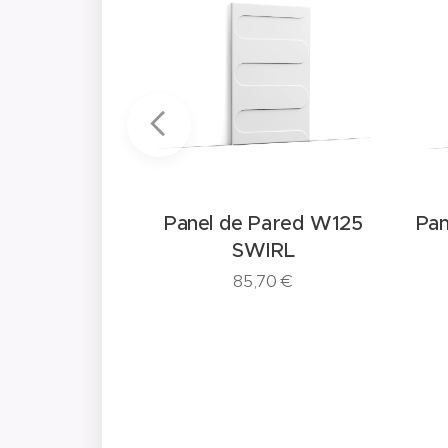
ared W126
Panel de Pared W125
Pan
IN
SWIRL
0
€
85,70
€