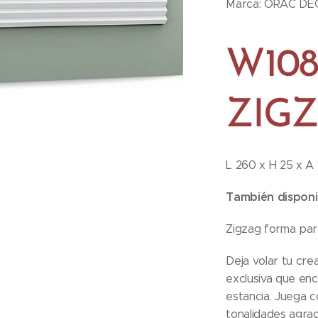
Marca: ORAC DE
W108
ZIG
L 260 x H 25 x A 
También disponib
Zigzag forma part
Deja volar tu cre
exclusiva que enc
estancia. Juega c
tonalidades agrad