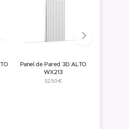
Panel de P
F
LTO
Panel de Pared 3D ALTO
13
WX213
52,50
€