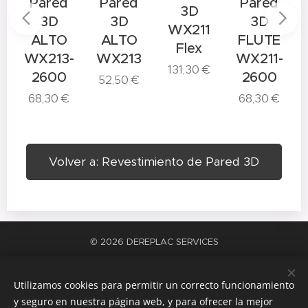
Pared
Pared
Pared
3D
3D
3D
3D
WX211
ALTO
ALTO
FLUTE
Flex
WX213-
WX213
WX211-
131,30
€
8
2600
2600
52,50
€
68,30
€
68,30
€
Volver a: Revestimiento de Pared 3D
© 2026 DEREPLAC SERVICES
La satisfacción del trabajo bien hecho
Cookies
Utilizamos cookies para permitir un correcto funcionamiento
Idiomas
y seguro en nuestra página web, y para ofrecer la mejor
Español
Català