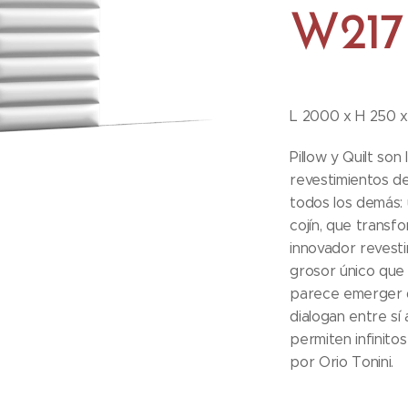
W217
L 2000 x H 250 
Pillow y Quilt son 
revestimientos d
todos los demás: u
cojín, que transf
innovador revest
grosor único que
parece emerger d
dialogan entre sí
permiten infinito
por Orio Tonini.