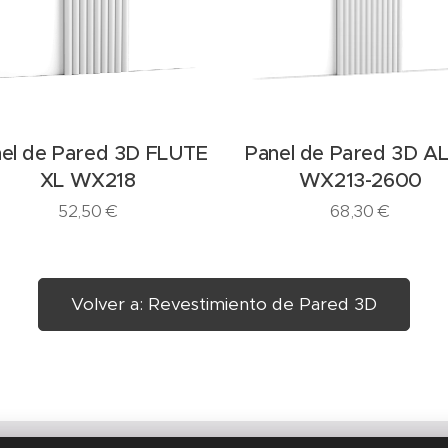
el de Pared 3D FLUTE
Panel de Pared 3D A
XL WX218
WX213-2600
52,50
€
68,30
€
Volver a: Revestimiento de Pared 3D