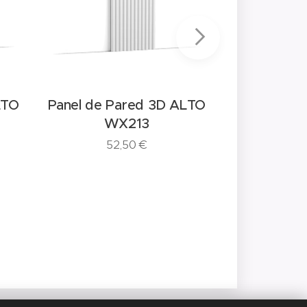
Panel de P
F
LTO
Panel de Pared 3D ALTO
13
WX213
52,50
€