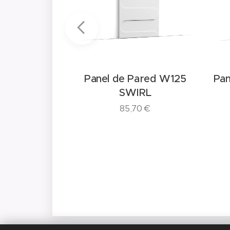
ared W126
Panel de Pared W125
Pan
IN
SWIRL
0
€
85,70
€