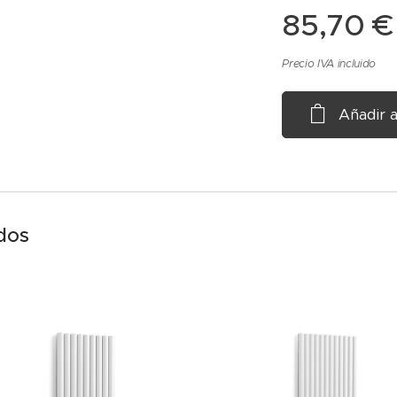
85,70
€
Precio IVA incluido
Añadir a
dos