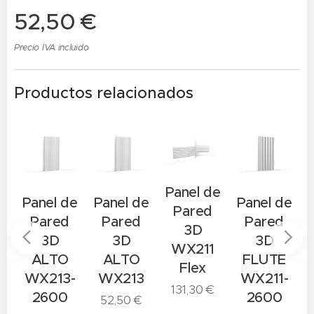
52,50
€
Precio IVA incluido
Productos relacionados
Panel de
e
Panel de
Panel de
Panel de
Pared
Pared
Pared
Pared
3D
3D
3D
3D
WX211
ALTO
ALTO
FLUTE
Flex
WX213-
WX213
WX211-
131,30
€
8
2600
2600
52,50
€