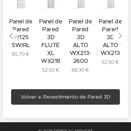
e
Panel de
Panel de
Panel de
Panel de
Pared
Pared
Pared
Pared
W125
3D
3D
3D
N
SWIRL
FLUTE
ALTO
ALTO
XL
WX213-
WX213
85,70
€
WX218
2600
52,50
€
52,50
€
68,30
€
Volver a: Revestimiento de Pared 3D
© 2026 DEREPLAC SERVICES