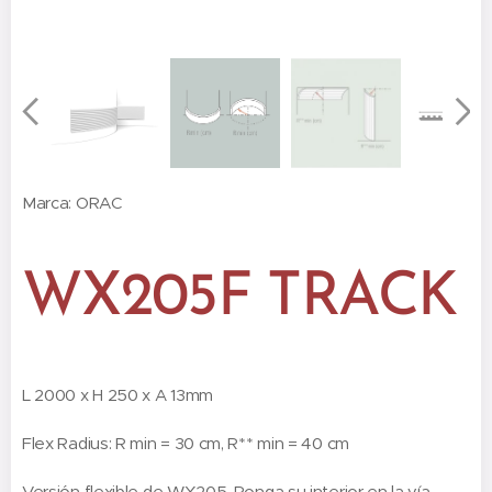
Marca: ORAC
WX205F TRACK
L 20
00 x H 250 x A 13mm
Flex Radius: R min = 30 cm, R** min = 40 cm
Versión flexible de WX205. Ponga su interior en la vía