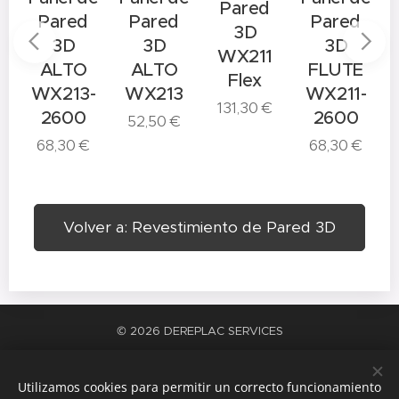
Pared
Pared
Pared
Pared
3D
3D
3D
3D
WX211
ALTO
ALTO
FLUTE
Flex
WX213-
WX213
WX211-
131,30
€
8
2600
2600
52,50
€
68,30
€
68,30
€
Volver a: Revestimiento de Pared 3D
© 2026 DEREPLAC SERVICES
La satisfacción del trabajo bien hecho
Cookies
Utilizamos cookies para permitir un correcto funcionamiento
Idiomas