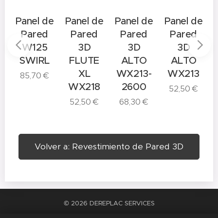
e
Panel de
Panel de
Panel de
Panel de
Pared
Pared
Pared
Pared
W125
3D
3D
3D
N
SWIRL
FLUTE
ALTO
ALTO
XL
WX213-
WX213
85,70
€
WX218
2600
52,50
€
52,50
€
68,30
€
Volver a: Revestimiento de Pared 3D
© 2026 DEREPLAC SERVICES
La satisfacción del trabajo bien hecho
Cookies