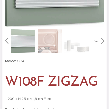
Marca: ORAC
W108F ZIGZAG
L 200 x H 25 x A 1,8 cm Flex.