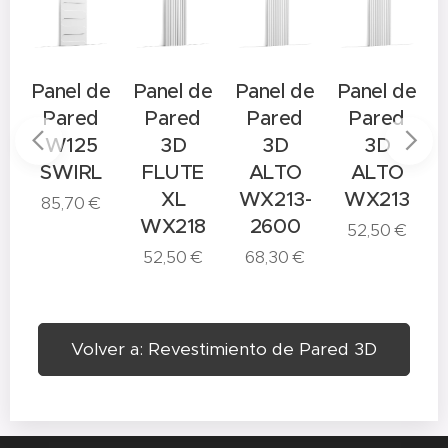
e
Panel de
Panel de
Panel de
Panel de
Pared
Pared
Pared
Pared
W125
3D
3D
3D
N
SWIRL
FLUTE
ALTO
ALTO
XL
WX213-
WX213
85,70
€
WX218
2600
52,50
€
52,50
€
68,30
€
Volver a: Revestimiento de Pared 3D