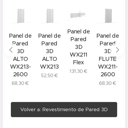
Panel de
e
Panel de
Panel de
Panel de
Pared
Pared
Pared
Pared
3D
3D
3D
3D
WX211
ALTO
ALTO
FLUTE
Flex
WX213-
WX213
WX211-
131,30
€
8
2600
2600
52,50
€
68,30
€
68,30
€
Volver a: Revestimiento de Pared 3D