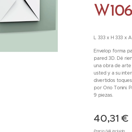
W10
L 333 x H 333 x 
Envelop forma pa
pared 3D. Dé rien
una obra de arte
usted y a su inter
divertidos toques
por Orio Tonini. 
9 piezas.
40,31
€
Precio IVA incluido