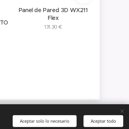
ed 3D WX211
x
Panel de Pared 3D FLUTE
Pan
0
€
WX211-2600
68,30
€
Idiomas
Aceptar solo lo necesario
Aceptar todo
Español
Català