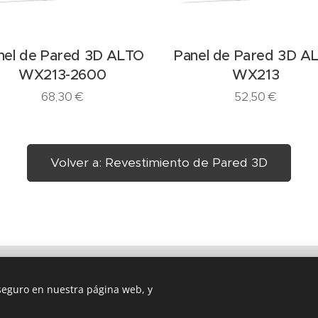
Panel de Par
Fle
O
Panel de Pared 3D ALTO
131,3
WX213
52,50
€
Volver a: Revestimiento de Pared 3D
 seguro en nuestra página web, y
es