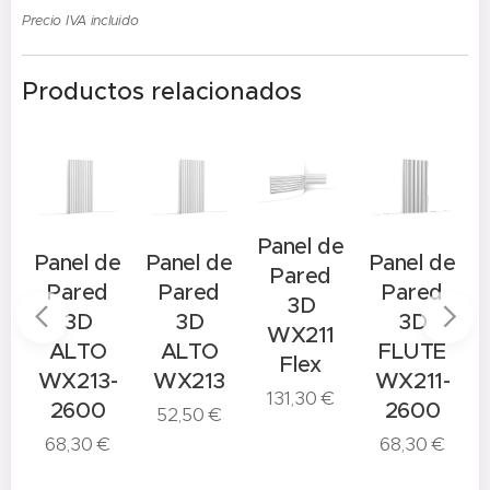
Precio IVA incluido
Productos relacionados
Panel de
e
Panel de
Panel de
Panel de
Pared
Pared
Pared
Pared
3D
3D
3D
3D
WX211
ALTO
ALTO
FLUTE
Flex
WX213-
WX213
WX211-
131,30
€
8
2600
2600
52,50
€
68,30
€
68,30
€