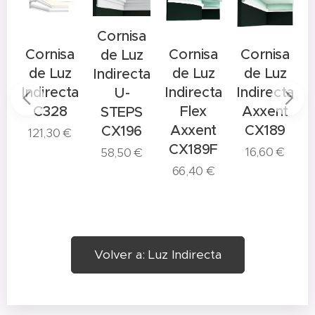
Cornisa
Cornisa
Cornisa
Cornisa
de Luz
o
de Luz
de Luz
de Luz
Indirecta
Indirecta
Indirecta
Indirecta
I
U-
ta
C328
Flex
Axxent
STEPS
NAL
Axxent
CX189
CX196
121,30
€
CX189F
16,60
€
58,50
€
66,40
€
Volver a: Luz Indirecta