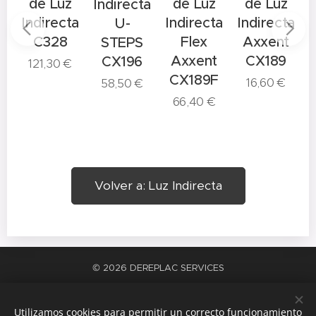
o
de Luz
de Luz
de Luz
Indirecta
Indirecta
Indirecta
Indirecta
I
U-
ta
C328
Flex
Axxent
STEPS
NAL
Axxent
CX189
CX196
121,30
€
CX189F
16,60
€
58,50
€
66,40
€
Volver a: Luz Indirecta
© 2026 DEREPLAC SERVICES
La satisfacción del trabajo bien hecho
Cookies
Utilizamos cookies para permitir un correcto funcionamiento
Idiomas