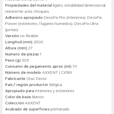
Propiedades del material
ligero, estabilidad dimensional,
resistente a los choques
Adhesivo apropiado
DecoFix Pro (interiores), DecoFix
Power (exteriores / lugares húmedos), DecoFix Ultra
(juntas)
Versión
no flexible
Longitud (mm)
2000
Altura (mm)
27
Numero de piezas
1
Peso (g)
305
Consumo de pegamento aprox (ml)
70
Número de modelo
AXXENT | CX189
Fabricante
Orac Decor
País / región productor
Bélgica
Apropiado para
interiores y exteriores
Color de base
blanco
Colección
AXXENT
Acabado de superficies
pretratado