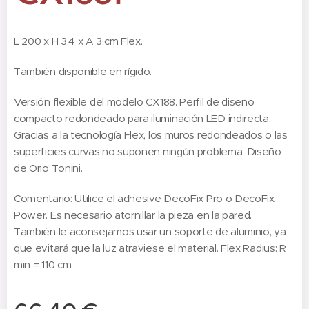
L 200 x H 3,4 x A 3 cm Flex.
También disponible en rígido.
Versión flexible del modelo CX188. Perfil de diseño
compacto redondeado para iluminación LED indirecta.
Gracias a la tecnología Flex, los muros redondeados o las
superficies curvas no suponen ningún problema. Diseño
de Orio Tonini.
Comentario: Utilice el adhesive DecoFix Pro o DecoFix
Power. Es necesario atornillar la pieza en la pared.
También le aconsejamos usar un soporte de aluminio, ya
que evitará que la luz atraviese el material. Flex Radius: R
min = 110 cm.