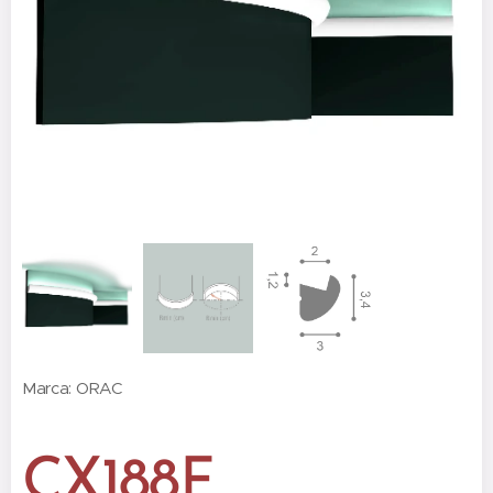
Marca: ORAC
CX188F