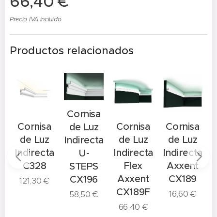
66,40
€
Precio IVA incluido
Productos relacionados
Cornisa
Cornisa
Cornisa
Cornisa
de Luz
o
de Luz
de Luz
de Luz
Indirecta
Indirecta
Indirecta
Indirecta
I
U-
ta
C328
Flex
Axxent
STEPS
NAL
Axxent
CX189
CX196
121,30
€
CX189F
16,60
€
58,50
€
66,40
€