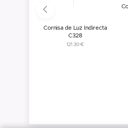
Co
Cornisa de Luz Indirecta
C328
121,30
€
z Indirecta
L SX179
0
€