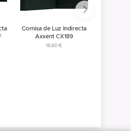
cta
Cornisa de Luz Indirecta
Cornisa de 
F
Axxent CX189
Flex
16,60
€
66