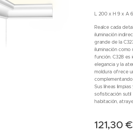
L 200 x H 9 x A 
Realce cada detal
iluminación indir
grande de la C323
iluminación como
función. C328 es i
elegancia y la at
moldura ofrece un
complementando la
Sus líneas limpia
sofisticación suti
habitación, atray
121,30
€