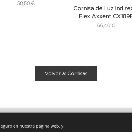
58,50
€
Cornisa de Luz Indire
Flex Axxent CX189
66,40
€
Volver a: Cornisas
 seguro en nuestra página web, y