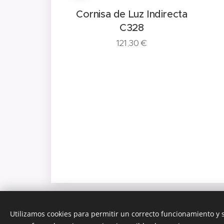
Cornisa de Luz Indirecta
C328
121,30
€
z Indirecta
L SX179
0
€
Utilizamos cookies para permitir un correcto funcionamiento y
© 2026 DEREPLAC SERVICES