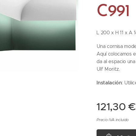
C991
L 200 x H 11 x A 
Una cornisa moder
Aquí colocamos el
da al espacio un
Ulf Moritz.
Instalación
: Util
121,30
€
Precio IVA incluido