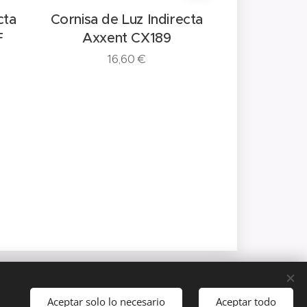
cta
Cornisa de Luz Indirecta
Cornisa de 
F
Axxent CX189
Flex
16,60
€
66
Idiomas
Aceptar solo lo necesario
Aceptar todo