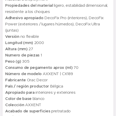
Propiedades del material
ligero, estabilidad dimensional,
resistente a los choques
Adhesivo apropiado
DecoFix Pro (interiores), DecoFix
Power (exteriores / lugares húmedos), DecoFix Ultra
(juntas)
Versión
no flexible
Longitud (mm)
2000
Altura (mm)
27
Numero de piezas
1
Peso (g)
305
Consumo de pegamento aprox (ml)
70
Número de modelo
AXXENT | CX189
Fabricante
Orac Decor
País / región productor
Bélgica
Apropiado para
interiores y exteriores
Color de base
blanco
Colección
AXXENT
Acabado de superficies
pretratado