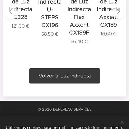
o
de Luz
de Luz
de Luz
Indirecta
Indirecta
Indirecta
Indirecta
I
U-
ta
C328
Flex
Axxent
STEPS
NAL
Axxent
CX189
CX196
121,30
€
CX189F
16,60
€
58,50
€
66,40
€
Volver a: Luz Indirecta
© 2026 DEREPLAC SERVICES
La satisfacción del trabajo bien hecho
Cookies
Utilizamos cookies para permitir un correcto funcionamiento
Idiomas