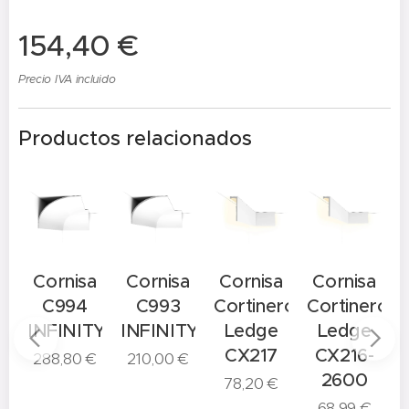
154,40
€
Precio IVA incluido
Productos relacionados
a
Cornisa
Cornisa
Cornisa
Cornisa
C994
C993
Cortinero
Cortinero
C
TY
INFINITY
INFINITY
Ledge
Ledge
CX217
CX216-
288,80
€
210,00
€
2600
78,20
€
68,99
€