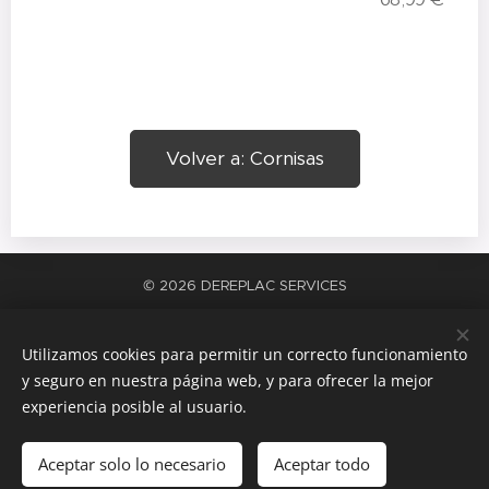
Volver a: Cornisas
© 2026 DEREPLAC SERVICES
La satisfacción del trabajo bien hecho
Cookies
Utilizamos cookies para permitir un correcto funcionamiento
Idiomas
y seguro en nuestra página web, y para ofrecer la mejor
Español
Català
experiencia posible al usuario.
Añadir a la cesta
Aceptar solo lo necesario
Aceptar todo