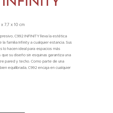
 INFINITY
x 7,7 x 10 cm
esivo, C992 INFINITY lleva la estética
la familia Infinity a cualquier estancia. Sus
es lo hacen ideal para espacios más
s que su diseño sin esquinas garantiza una
entre pared y techo. Como parte de una
en equilibrada, C992 encaja en cualquier