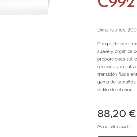
C992
Dimensiones: 200 
Compacto pero expr
suave y orgánica de 
proporciones sutil
reducidos, mientra
transición fluida 
gama de tamaños bi
estilo de interior.
88,20
€
Precio IVA incluido