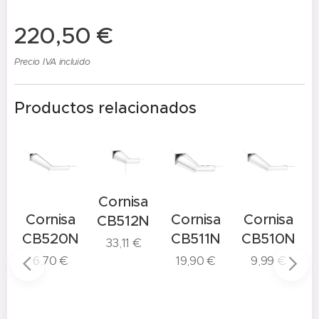
220,50
€
Precio IVA incluido
Productos relacionados
Cornisa
a
Cornisa
Cornisa
Cornisa
CB512N
N
CB520N
CB511N
CB510N
33,11
€
6,70
€
19,90
€
9,99
€