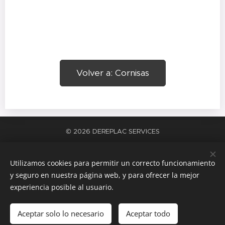
Volver a: Cornisas
© 2026 DEREPLAC SERVICES
La satisfacción del trabajo bien hecho
Cookies
Utilizamos cookies para permitir un correcto funcionamiento
Idiomas
y seguro en nuestra página web, y para ofrecer la mejor
Español
Català
experiencia posible al usuario.
Añadir a la cesta
Aceptar solo lo necesario
Aceptar todo